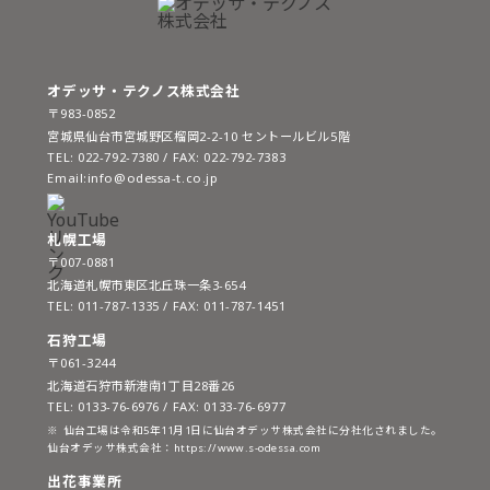
オデッサ・テクノス株式会社
〒983-0852
宮城県仙台市宮城野区榴岡2-2-10 セントールビル5階
TEL:
022-792-7380
/ FAX: 022-792-7383
Email:info@odessa-t.co.jp
札幌工場
〒007-0881
北海道札幌市東区北丘珠一条3-654
TEL:
011-787-1335
/ FAX: 011-787-1451
石狩工場
〒061-3244
北海道石狩市新港南1丁目28番26
TEL:
0133-76-6976
/ FAX: 0133-76-6977
※
仙台工場は令和5年11月1日に仙台オデッサ株式会社に分社化されました。
仙台オデッサ株式会社：
https://www.s-odessa.com
出花事業所