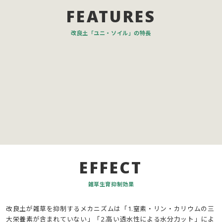
FEATURES
改良土「ユニ・ソイル」の特長
EFFECT
雑草生育抑制効果
改良土が雑草を抑制するメカニズムは「1.窒素・リン・カリウムの三
大栄養素が含まれていない」「2.高い透水性による水分力ット」によ