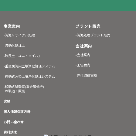
事業案内
プラント販売
汚泥リサイクル処理
汚泥処理プラント販売
流動化処理土
会社案内
会社案内
改良土「ユニ・ソイル」
工場案内
重金属汚染土壌浄化処理システム
許可取得実績
移動式汚染土壌浄化処理システム
移動式試験室(重金属分析)
の製造・販売
実績
個人情報保護方針
お問い合わせ
資料請求