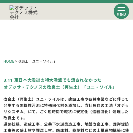
MENU
改良土「ユニ・ソイル」
HOME
>
改良土「ユニ・ソイル」
3.11 東日本大震災の特大津波でも流されなかった
オデッサ・テクノスの改良土（再生土）「ユニ・ソイル」
改良土（再生土）ユニ・ソイルは、建設工事や各種事業などに伴って
発生する無機性汚泥に特殊固化材を添加し、当社独自の工法「オデッ
サシステム」にて、ごく短時間で粒状に安定化（造粒固化）処理した
改良土です。
道路拡張、造成工事、公共下水道築造工事、地盤改良工事、護岸堤防
工事等の盛土材や埋戻し材、路床材、築堤材などの土構造物構築に使