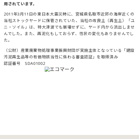
用されています。
2011年3月11日の東日本大震災時に、宮城県名取市近郊の海岸近くの
当社ストックヤードに保管されていた、当社の改良土（再生土）「ユ
ニ・ソイル」は、特大津波でも崩壊せずに、ヤード内から流出しませ
んでした。また、再泥化もしておらず、性状の変化もありませんでし
た。
（公財）産業廃棄物処理事業振興財団が実施主体となっている「建設
汚泥再生品等の有価物該当性に係わる審査認証」を取得済み
認証番号 SDA01002