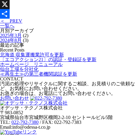
Line
X
＜ PREV
共
一覧へ
月別アーカイブ
有
2025年3月
(2)
2024年8月
(3)
最近の記事
Recent Posts
北海道 収集運搬業許可を更新
〔エコアクション21〕の認証・登録証を更新
ホームページ リニューアル
仙台工場を分社化
≪再生土≫の第三者機関認証を更新
CONTACT
汚泥の処理やリサイクルに関するご相談、
お見積りのご依頼な
ど、
お気軽にお問い合わせください。
お急ぎの場合は、
お電話にてお問い合わせください。
お問い合わせ
オデッサ・テクノス株式会社
〒983-0852
宮城県仙台市宮城野区榴岡2-2-10 セントールビル5階
TEL:
022-792-7380
/ FAX: 022-792-7383
Email:info@odessa-t.co.jp