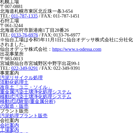
札幌工場
〒007-0881
北海道札幌市東区北丘珠一条3-654
TEL:
011-787-1335
/ FAX: 011-787-1451
石狩工場
〒061-3244
北海道石狩市新港南1丁目28番26
TEL:
0133-76-6976
/ FAX: 0133-76-6977
※
仙台工場は令和5年11月1日に仙台オデッサ株式会社に分社化
されました。
仙台オデッサ株式会社：
https://www.s-odessa.com
出花事業所
〒983-0013
宮城県仙台市宮城野区中野字出花99-1
TEL:
022-349-9291
/ FAX: 022-349-9391
事業案内
汚泥リサイクル処理
流動化処理土
改良土「ユニ・ソイル」
重金属汚染土壌浄化処理システム
移動式汚染土壌浄化処理システム
移動式試験室(重金属分析)
の製造・販売
プラント販売
汚泥処理プラント販売
会社案内
会社案内
工場案内