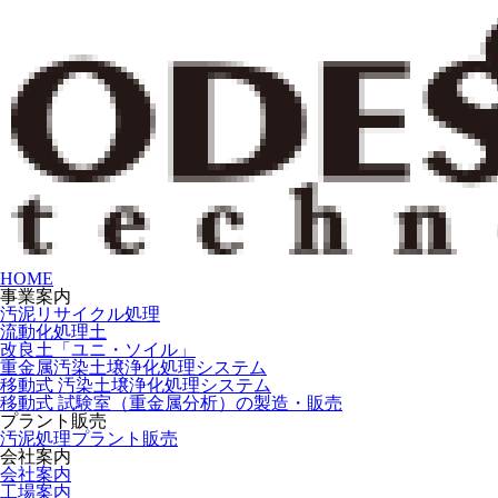
HOME
事業案内
汚泥リサイクル処理
流動化処理土
改良土「ユニ・ソイル」
重金属汚染土壌浄化処理システム
移動式 汚染土壌浄化処理システム
移動式 試験室（重金属分析）の製造・販売
プラント販売
汚泥処理プラント販売
会社案内
会社案内
工場案内