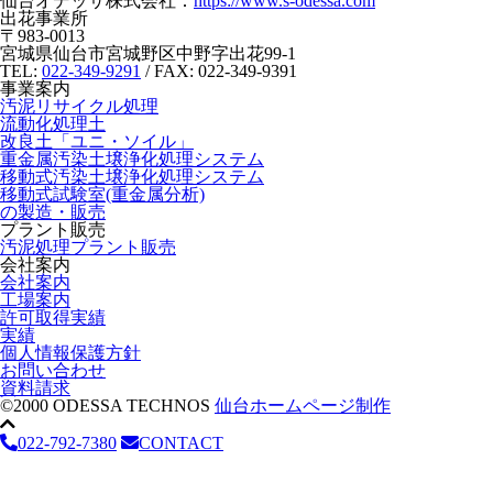
仙台オデッサ株式会社：
https://www.s-odessa.com
出花事業所
〒983-0013
宮城県仙台市宮城野区中野字出花99-1
TEL:
022-349-9291
/ FAX: 022-349-9391
事業案内
汚泥リサイクル処理
流動化処理土
改良土「ユニ・ソイル」
重金属汚染土壌浄化処理システム
移動式汚染土壌浄化処理システム
移動式試験室(重金属分析)
の製造・販売
プラント販売
汚泥処理プラント販売
会社案内
会社案内
工場案内
許可取得実績
実績
個人情報保護方針
お問い合わせ
資料請求
©2000 ODESSA TECHNOS
仙台ホームページ制作
022-792-7380
CONTACT